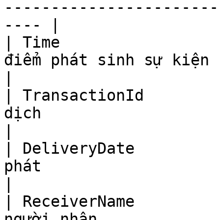
-----------------------
---- |

| Time                 
điểm phát sinh sự kiện                                                                                      
|

| TransactionId        
dịch                                                                                                     
|

| DeliveryDate         
phát                                                                                                        
|

| ReceiverName         
người nhận                                                                                                   