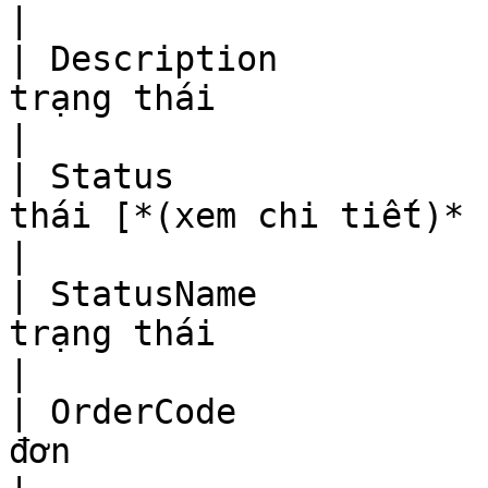
|

| Description          
trạng thái                                                                                                 
|

| Status               
thái [*(xem chi tiết)* ](#danh-sach-trang-thai)    
|

| StatusName           
trạng thái                                                                                                   
|

| OrderCode            
đơn                                                                                                       