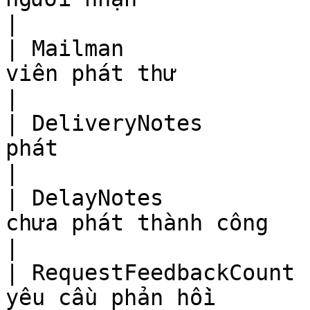
|

| Mailman              
viên phát thư                                                                                               
|

| DeliveryNotes        
phát                                                                                                     
|

| DelayNotes           
chưa phát thành công                                                                                       
|

| RequestFeedbackCount 
yêu cầu phản hồi                                                                                          