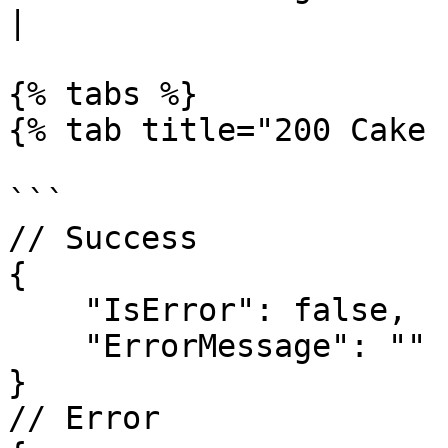
|

{% tabs %}

{% tab title="200 Cake 
```

// Success

{

    "IsError": false,

    "ErrorMessage": ""

}

// Error
