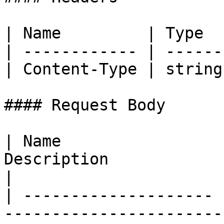
| Name         | Type  
| ------------ | ------
| Content-Type | string
#### Request Body

| Name                 
Description                                                                                                      
|

| -------------------- 
-----------------------