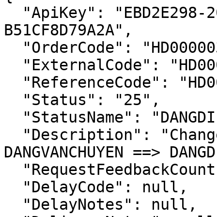
  "ApiKey": "EBD2E298-20AC-483F-80EC-
B51CF8D79A2A",

  "OrderCode": "HD000003",

  "ExternalCode": "HD000003",

  "ReferenceCode": "HD000003"

  "Status": "25",

  "StatusName": "DANGDIPHAT",

  "Description": "Change order status: 
DANGVANCHUYEN ==> DANGD
  "RequestFeedbackCount": 0,

  "DelayCode": null,

  "DelayNotes": null,
