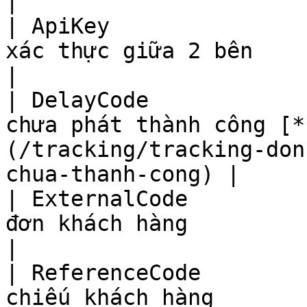
|

| ApiKey               
xác thực giữa 2 bên                                                                                      
|

| DelayCode            
chưa phát thành công [*
(/tracking/tracking-don
chua-thanh-cong) |

| ExternalCode         
đơn khách hàng                                                                                            
|

| ReferenceCode        
chiếu khách hàng                                                                                         