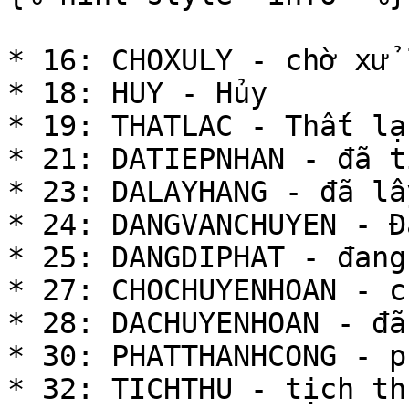
* 16: CHOXULY - chờ xử l
* 18: HUY - Hủy

* 19: THATLAC - Thất lạc
* 21: DATIEPNHAN - đã t
* 23: DALAYHANG - đã lấ
* 24: DANGVANCHUYEN - Đ
* 25: DANGDIPHAT - đang
* 27: CHOCHUYENHOAN - c
* 28: DACHUYENHOAN - đã
* 30: PHATTHANHCONG - p
* 32: TICHTHU - tịch thu