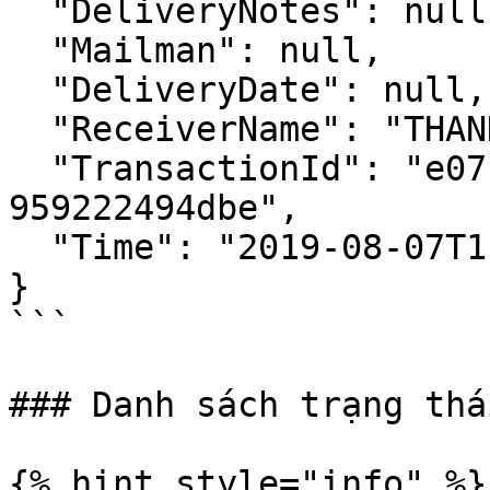
  "DeliveryNotes": null,

  "Mailman": null,

  "DeliveryDate": null,

  "ReceiverName": "THANH",

  "TransactionId": "e07147ce-ebdb-47c6-ac96-
959222494dbe",

  "Time": "2019-08-07T11:24:12.4946223+07:00"

}

```

### Danh sách trạng thái
{% hint style="info" %}
