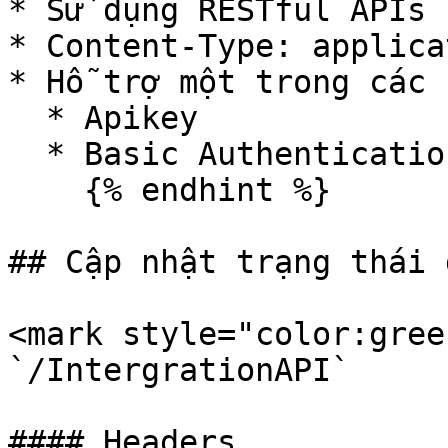
* Sử dụng RESTful APIs

* Content-Type: applica
* Hỗ trợ một trong các 
  * Apikey

  * Basic Authentication

    {% endhint %}

## Cập nhật trạng thái 
<mark style="color:gree
`/IntergrationAPI`

#### Headers
