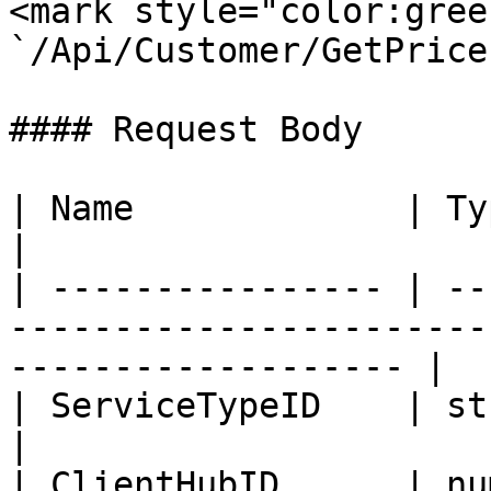
<mark style="color:gree
`/Api/Customer/GetPrice
#### Request Body

| Name             | Type   | Description                          
|

| ---------------- | --
-----------------------
------------------- |

| ServiceTypeID    | string | Mã dịch vụ                             
|

| ClientHubID      | nu