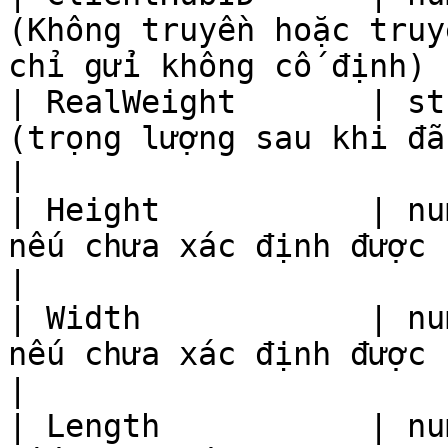
(Không truyền hoặc truy
chỉ gửi không cố định) |
| RealWeight       | st
(trọng lượng sau khi đã đóng gói) (kg)      
|

| Height           | nu
nếu chưa xác định được kích thước) (cm)  
|

| Width            | nu
nếu chưa xác định được kích thước) (cm)   
|

| Length           | nu