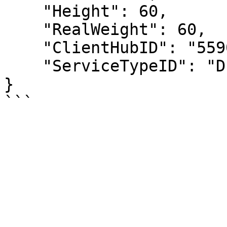
    "Height": 60,

    "RealWeight": 60,

    "ClientHubID": "5590",

    "ServiceTypeID": "DE"

}
