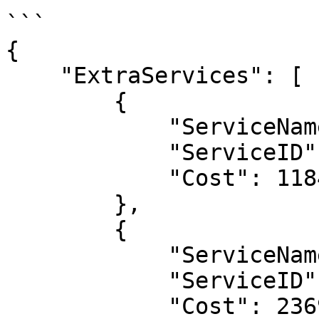
```

{

    "ExtraServices": [

        {

            "ServiceName": "Chuyển phát nhanh",

            "ServiceID": "DE",

            "Cost": 1184800.0

        },

        {

            "ServiceName": "Phí xăng dầu",

            "ServiceID": "Fuel",

            "Cost": 236960.0
