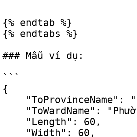
```

{% endtab %}

{% endtabs %}

### Mẫu ví dụ:

```

{

    "ToProvinceName": "Hồ Chí Minh",

    "ToWardName": "Phường Cầu Ông Lãnh",

    "Length": 60,

    "Width": 60,
