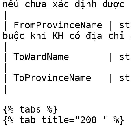
nếu chưa xác định được kích thước) (cm)  
|

| FromProvinceName | st
buộc khi KH có địa chỉ gửi không cố địn
|

| ToWardName       | string | Phường xã đến                     
|

| ToProvinceName   | string | Tỉnh thành đến                   
|

{% tabs %}

{% tab title="200 " %}
