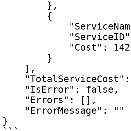
        },

        {

            "ServiceName": "Phí VAT",

            "ServiceID": "VAT",

            "Cost": 142176.0

        }

    ],

    "TotalServiceCost": 1563936.0,

    "IsError": false,

    "Errors": [],

    "ErrorMessage": ""

}
