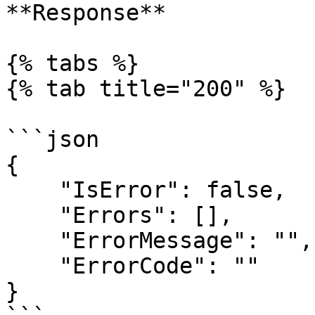
**Response**

{% tabs %}

{% tab title="200" %}

```json

{

    "IsError": false,

    "Errors": [],

    "ErrorMessage": "",

    "ErrorCode": ""

}
