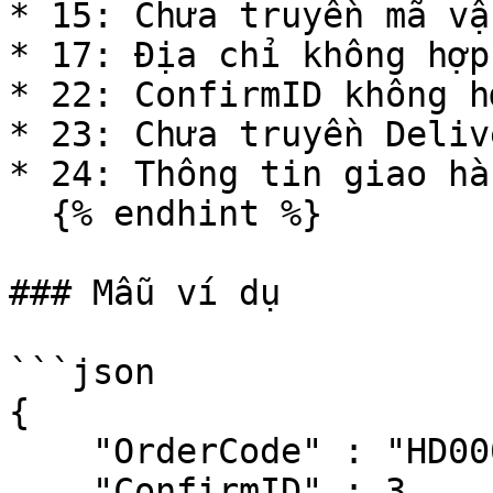
* 15: Chưa truyền mã vậ
* 17: Địa chỉ không hợp 
* 22: ConfirmID không h
* 23: Chưa truyền Deliv
* 24: Thông tin giao hà
  {% endhint %}

### Mẫu ví dụ

```json

{

    "OrderCode" : "HD00001",

    "ConfirmID" : 3,
