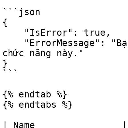
```json

{

    "IsError": true,

    "ErrorMessage": "Bạn cần đăng nhập để truy cập 
chức năng này."

}

```

{% endtab %}

{% endtabs %}

| Name                | Type         