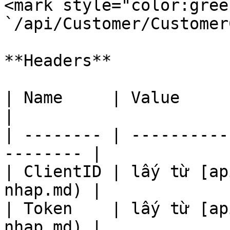
<mark style="color:gree
`/api/Customer/Customer
**Headers**

| Name     | Value                                         
|

| -------- | ----------
-------- |

| ClientID | lấy từ [ap
nhap.md) |

| Token    | lấy từ [ap
nhap.md) |
