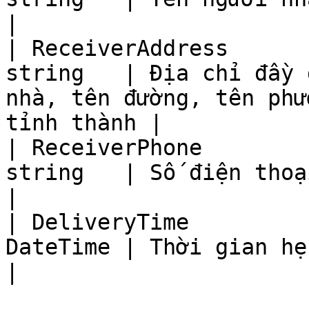
|

| ReceiverAddress      
string   | Địa chỉ đầy 
nhà, tên đường, tên phư
tỉnh thành |

| ReceiverPhone        
string   | Số điện thoại người nhận                                       
|

| DeliveryTime         
DateTime | Thời gian hẹn phát                                                            
|
