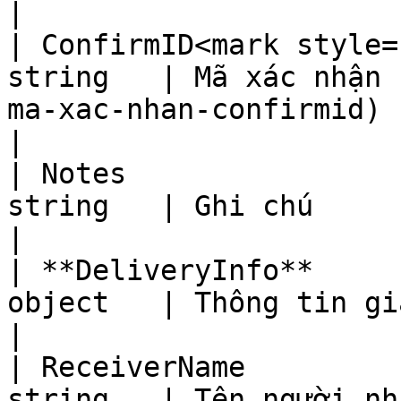
|

| ConfirmID<mark style=
string   | Mã xác nhận 
ma-xac-nhan-confirmid)                                         
|

| Notes                
string   | Ghi chú                                                                                              
|

| **DeliveryInfo**     
object   | Thông tin giao hàng                                                        
|

| ReceiverName         
string   | Tên người nhận                                                                              