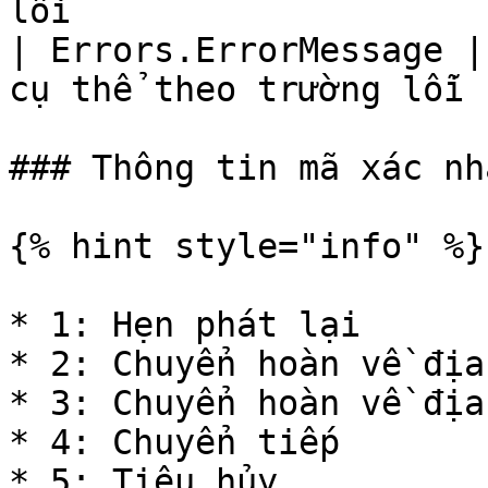
lỗi                    
| Errors.ErrorMessage |
cụ thể theo trường lỗi 
### Thông tin mã xác nh
{% hint style="info" %}

* 1: Hẹn phát lại

* 2: Chuyển hoàn về địa
* 3: Chuyển hoàn về địa
* 4: Chuyển tiếp

* 5: Tiêu hủy
