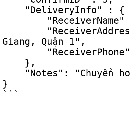
    "DeliveryInfo" : {

        "ReceiverName" : "Thành",

        "ReceiverAddress" : "326 Võ Văn Kiệt, Cô 
Giang, Quận 1",

        "ReceiverPhone" : "09871111231"

    },

    "Notes": "Chuyển hoàn về kho"

}
