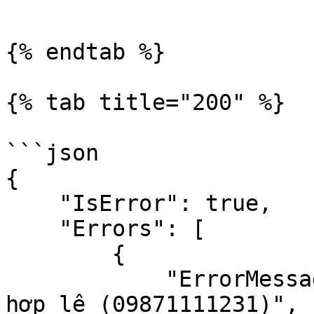
```

{% endtab %}

{% tab title="200" %}

```json

{

    "IsError": true,

    "Errors": [

        {

            "ErrorMessage": "Số điện thoại không 
hợp lệ (09871111231)",
