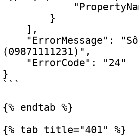
            "PropertyName": "ReceiverPhone"

        }

    ],

    "ErrorMessage": "Số điện thoại không hợp lệ 
(09871111231)",

    "ErrorCode": "24"

}

```

{% endtab %}

{% tab title="401" %}
