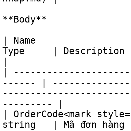
**Body**

| Name                 
Type     | Description                                                                                          
|

| ---------------------
------ | --------------
-----------------------
--------- |

| OrderCode<mark style=
string   | Mã đơn hàng                                                                                          