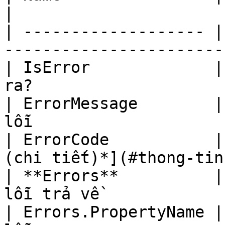
|

| ------------------- |
-----------------------
| IsError             |
ra?                    
| ErrorMessage        |
lỗi                    
| ErrorCode           |
(chi tiết)*](#thong-tin
| **Errors**          |
lỗi trả về             
| Errors.PropertyName |